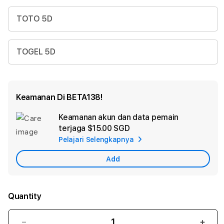
TOTO 5D
TOGEL 5D
Keamanan Di BETA138!
Keamanan akun dan data pemain
Ad
terjaga
$15.00 SGD
App
Pelajari Selengkapnya
Car
Add
Quantity