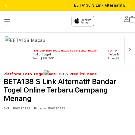
BETA138 $ Link Alternatif Ba
Lo
in
PLATFORM TOTO TOGEL MACAU 5D & PREDIKSI MACAU
PLATFORM TOTO TOGEL
Toto Togel
Toto Macau
From $999 SGD
From $999 SGD
Platform Toto Togel Macau 5D & Prediksi Macau
BETA138 $ Link Alternatif Bandar
Togel Online Terbaru Gampang
Menang
SKU:
180520232
Barcode:
180520232