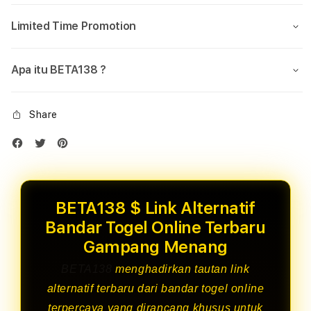
Limited Time Promotion
Apa itu BETA138 ?
Share
BETA138 $ Link Alternatif
Bandar Togel Online Terbaru
Gampang Menang
BETA138
menghadirkan tautan link
alternatif terbaru dari bandar togel online
terpercaya yang dirancang khusus untuk