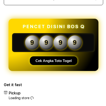
Decrease
Incr
quantity
quant
for
for
BETA138
BETA
$
$
Link
Link
PENCET DISINI BOS Q
Alternatif
Alter
Bandar
Band
Togel
Toge
9
9
9
9
Online
Onlin
Terbaru
Terb
Gampang
Gam
Menang
Men
Cek Angka Toto Togel
Get it fast
Pickup
Loading store