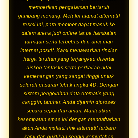
memberikan pengalaman bertaruh
gampang menang. Melalui alamat alternatif
resmi ini, para member dapat masuk ke
dalam arena judi online tanpa hambatan
jaringan serta terbebas dari ancaman
internet positif. Kami menawarkan rincian
harga taruhan yang terjangkau disertai
diskon fantastis serta perkalian nilai
kemenangan yang sangat tinggi untuk
seluruh pasaran tebak angka 4D. Dengan
sistem pengolahan data otomatis yang
canggih, taruhan Anda dijamin diproses
secara cepat dan aman. Manfaatkan
kesempatan emas ini dengan mendaftarkan
akun Anda melalui link alternatif terbaru
kami dan buktikan sendiri kemudahan