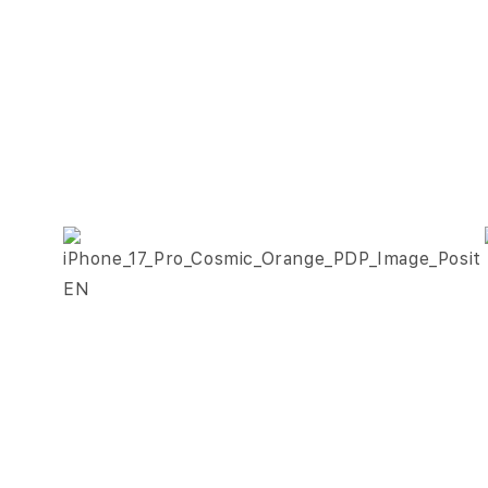
Open
media
1
in
modal