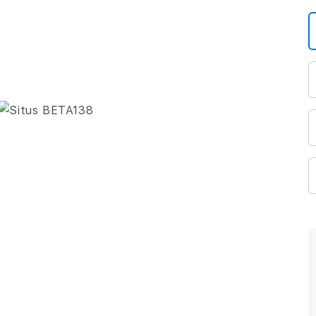
Open
media
3
in
modal