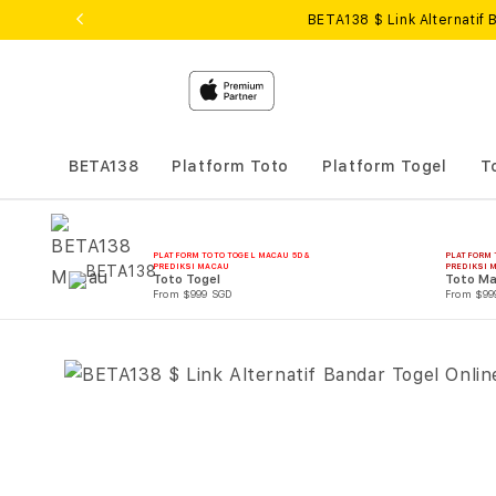
BETA138 $ Link Alternati
BETA138
Platform Toto
Platform Togel
T
PLATFORM TOTO TOGEL MACAU 5D &
PLATFORM 
PREDIKSI MACAU
PREDIKSI 
Toto Togel
Toto M
From $999 SGD
From $99
Skip to
product
information