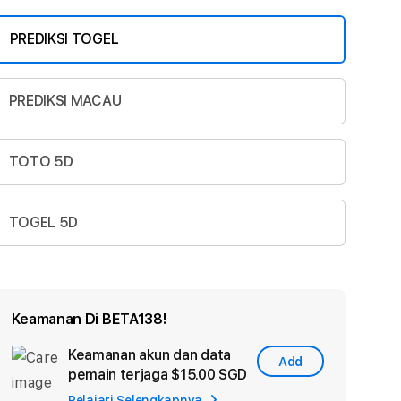
PREDIKSI TOGEL
PREDIKSI MACAU
TOTO 5D
TOGEL 5D
Keamanan Di BETA138!
Keamanan akun dan data
Add
Add
pemain terjaga
$15.00 SGD
Apple
Pelajari Selengkapnya