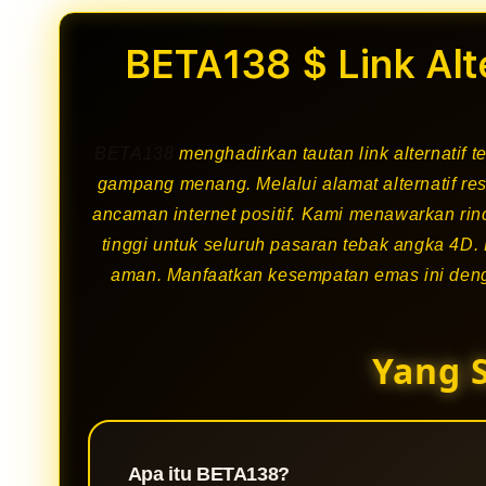
in
modal
BETA138 $ Link Alt
BETA138
menghadirkan tautan link alternatif 
gampang menang. Melalui alamat alternatif res
ancaman internet positif. Kami menawarkan rinc
tinggi untuk seluruh pasaran tebak angka 4D.
aman. Manfaatkan kesempatan emas ini denga
Yang 
Apa itu BETA138?